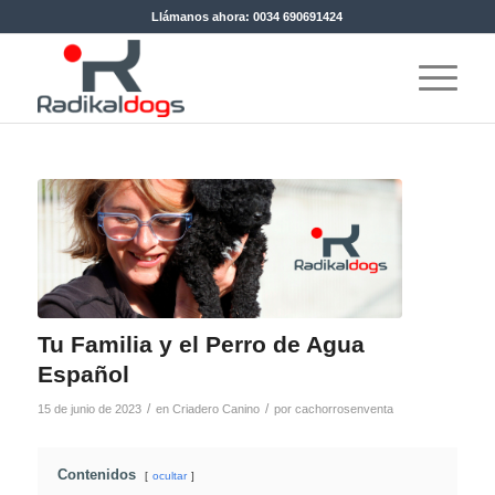
Llámanos ahora: 0034 690691424
Tu Familia y el Perro de Agua
Español
/
/
15 de junio de 2023
en
Criadero Canino
por
cachorrosenventa
Contenidos
ocultar