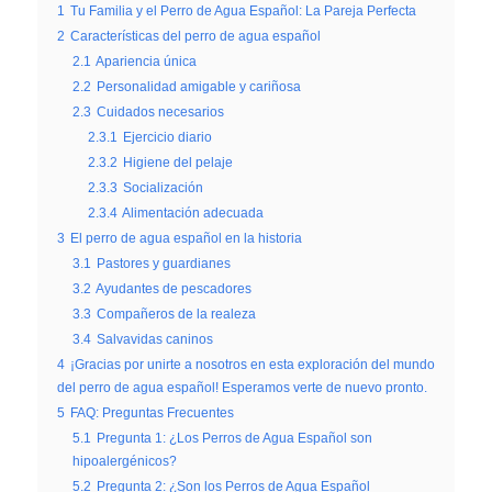
1
Tu Familia y el Perro de Agua Español: La Pareja Perfecta
2
Características del perro de agua español
2.1
Apariencia única
2.2
Personalidad amigable y cariñosa
2.3
Cuidados necesarios
2.3.1
Ejercicio diario
2.3.2
Higiene del pelaje
2.3.3
Socialización
2.3.4
Alimentación adecuada
3
El perro de agua español en la historia
3.1
Pastores y guardianes
3.2
Ayudantes de pescadores
3.3
Compañeros de la realeza
3.4
Salvavidas caninos
4
¡Gracias por unirte a nosotros en esta exploración del mundo
del perro de agua español! Esperamos verte de nuevo pronto.
5
FAQ: Preguntas Frecuentes
5.1
Pregunta 1: ¿Los Perros de Agua Español son
hipoalergénicos?
5.2
Pregunta 2: ¿Son los Perros de Agua Español