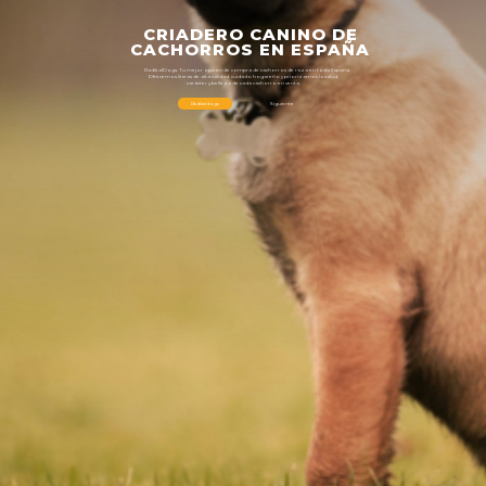
CRIADERO
CANINO
DE
CACHORROS
EN
ESPAÑA
RadikalDogs:
Tu
mejor
opción
de
compra
de
cachorros
de
raza
en
toda
España.
Ofrecemos
líneas
de
alta
calidad,
cuidado
hogareño
y
priorizamos
la
salud,
carácter
y
belleza
de
cada
cachorro
en
venta.
Siguiente
Radikaldogs