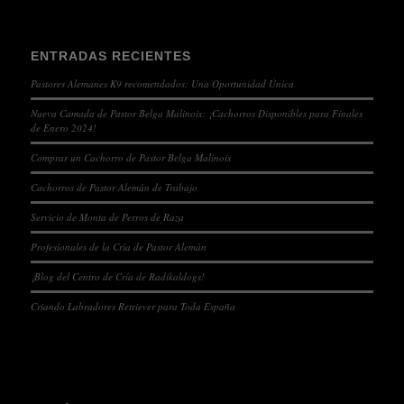
ENTRADAS RECIENTES
Pastores Alemanes K9 recomendados: Una Oportunidad Única
Nueva Camada de Pastor Belga Malinois: ¡Cachorros Disponibles para Finales
de Enero 2024!
Comprar un Cachorro de Pastor Belga Malinois
Cachorros de Pastor Alemán de Trabajo
Servicio de Monta de Perros de Raza
Profesionales de la Cría de Pastor Alemán
¡Blog del Centro de Cría de Radikaldogs!
Criando Labradores Retriever para Toda España