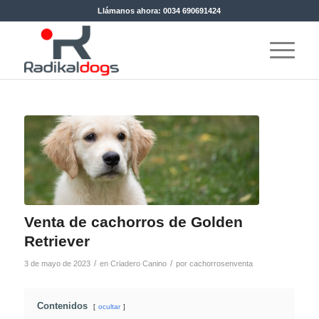
Llámanos ahora: 0034 690691424
Venta de cachorros de Golden
Retriever
/
/
3 de mayo de 2023
en
Criadero Canino
por
cachorrosenventa
Contenidos
ocultar