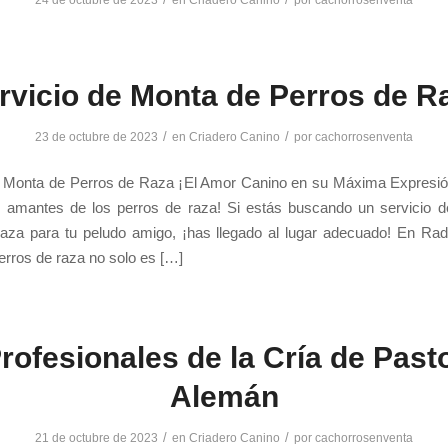
rvicio de Monta de Perros de R
/
/
23 de octubre de 2023
en
Criadero Canino
por
cachorrosenventa
e Monta de Perros de Raza ¡El Amor Canino en su Máxima Expresió
s amantes de los perros de raza! Si estás buscando un servicio 
raza para tu peludo amigo, ¡has llegado al lugar adecuado! En Radi
rros de raza no solo es […]
rofesionales de la Cría de Past
Alemán
/
/
21 de octubre de 2023
en
Criadero Canino
por
cachorrosenventa