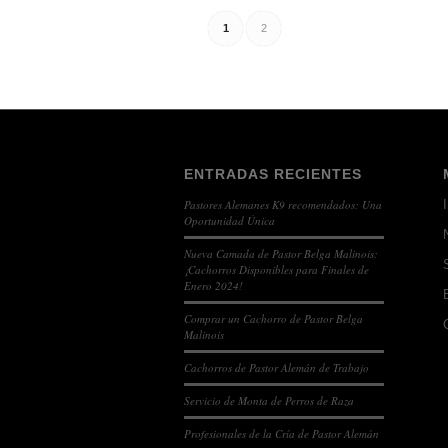
1
2
ENTRADAS RECIENTES
Pastores Alemanes K9 recomendados: Una
I
Oportunidad Única
Nueva Camada de Pastor Belga Malinois:
¡Cachorros Disponibles para Finales de
Enero 2024!
Comprar un Cachorro de Pastor Belga
Malinois
Cachorros de Pastor Alemán de Trabajo
Servicio de Monta de Perros de Raza
Profesionales de la Cría de Pastor Alemán