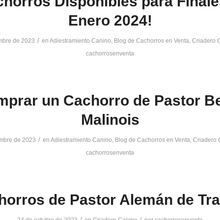
chorros Disponibles para Finale
Enero 2024!
/
mbre de 2023
en
Adiestramiento Canino
,
Blog de Cachorros en Venta
,
Criadero 
cachorrosenventa
prar un Cachorro de Pastor B
Malinois
/
mbre de 2023
en
Adiestramiento Canino
,
Blog de Cachorros en Venta
,
Criadero 
cachorrosenventa
horros de Pastor Alemán de Tra
/
/
24 de octubre de 2023
en
Criadero Canino
por
cachorrosenventa