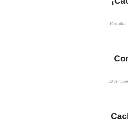
¡Ca
10 de dicie
Com
18 de novie
Cac