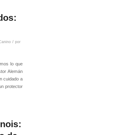
dos:
/
Canino
por
emos lo que
stor Alemán
n cuidado a
un protector
nois: