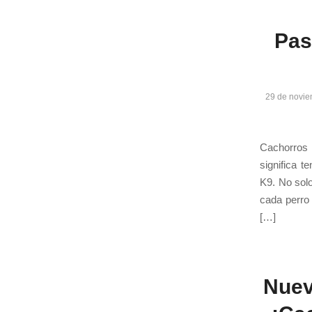
Pas
29 de novie
Cachorros 
significa 
K9. No sol
cada perro 
[…]
Nuev