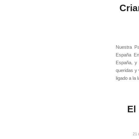
Cria
Nuestra Pa
España En 
España, y
queridas y 
ligado a la
El
21 