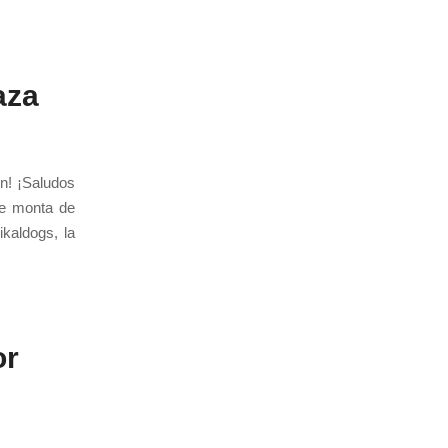
aza
n! ¡Saludos
de monta de
kaldogs, la
or