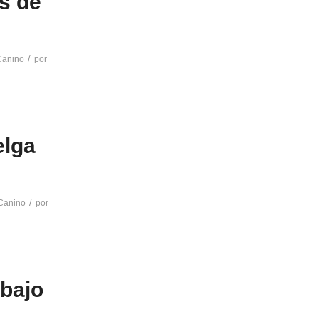
s de
/
Canino
por
elga
/
Canino
por
bajo