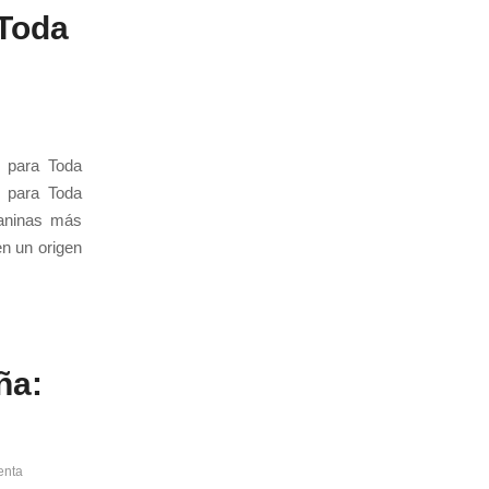
 Toda
r para Toda
r para Toda
aninas más
en un origen
ña:
enta