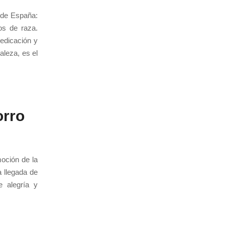
 de España:
os de raza.
edicación y
aleza, es el
orro
oción de la
 llegada de
e alegría y