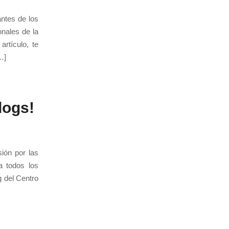
ntes de los
nales de la
rtículo, te
…]
dogs!
ión por las
a todos los
g del Centro