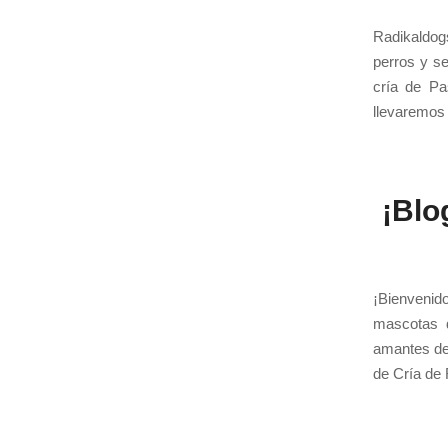
Radikaldog
perros y s
cría de Pa
llevaremos
¡Blo
¡Bienvenid
mascotas d
amantes de 
de Cría de 