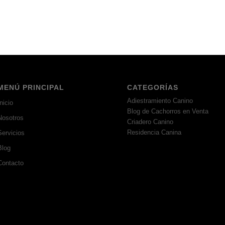
MENÚ PRINCIPAL
CATEGORÍAS
Adiestramiento Canino
nicio
Blog de Cachorros en Venta
Nosotros
Criadero Canino
Residencia Canina
Servicios
Blog
Contacto