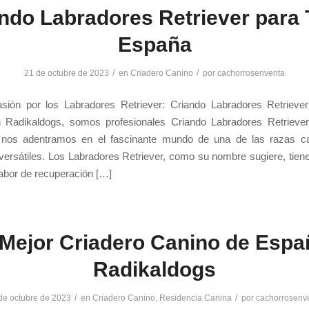
ndo Labradores Retriever para
España
/
/
21 de octubre de 2023
en
Criadero Canino
por
cachorrosenventa
sión por los Labradores Retriever: Criando Labradores Retrieve
Radikaldogs, somos profesionales Criando Labradores Retrieve
 nos adentramos en el fascinante mundo de una de las razas c
versátiles. Los Labradores Retriever, como su nombre sugiere, tien
 labor de recuperación […]
 Mejor Criadero Canino de Espa
Radikaldogs
/
/
de octubre de 2023
en
Criadero Canino
,
Residencia Canina
por
cachorrosenv